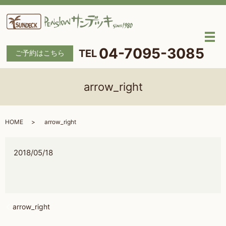
メ
04-7095-3085
ご予約はこちら
arrow_right
HOME
arrow_right
2018/05/18
arrow_right