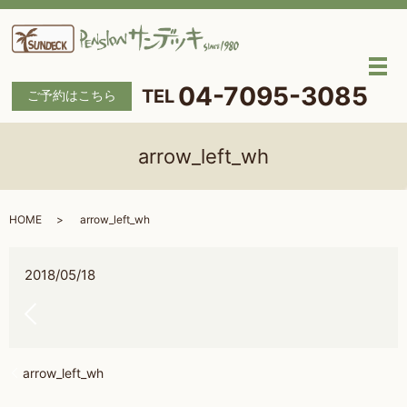
メ
04-7095-3085
ご予約はこちら
arrow_left_wh
HOME
arrow_left_wh
2018/05/18
arrow_left_wh